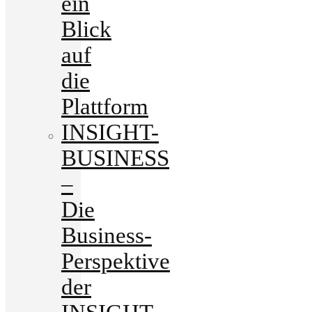
ein
Blick
auf
die
Plattform
INSIGHT-
BUSINESS
–
Die
Business-
Perspektive
der