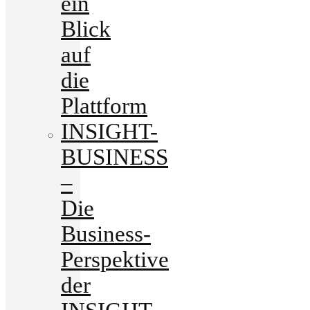
ein
Blick
auf
die
Plattform
INSIGHT-
BUSINESS
–
Die
Business-
Perspektive
der