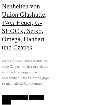
Neuheiten von
Union Glashütte,
TAG Heuer, G-
SHOCK, Seiko,
Omega, Hanhart
und Czapek
Zwei Drücker, Hilfszifferblätter,
viele Zeiger – so lassen sich die
meisten Chronographen
beschreiben. Doch Chronograph
ist nicht gleich Chronograph....
Messen & Events
Neuheiten
Uhren