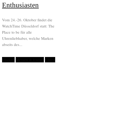
Enthusiasten
Vom 24.-26. Oktober findet die
WatchTime Düsseldorf statt: The
Place to be für alle
Uhrenliebhaber, welche Marken
abseits des...
Marken
Messen & Events
Uhren