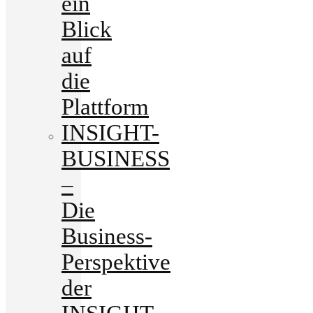
ein
Blick
auf
die
Plattform
INSIGHT-
BUSINESS
–
Die
Business-
Perspektive
der