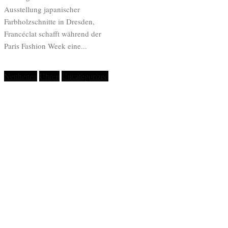
Ausstellung japanischer
Farbholzschnitte in Dresden,
Francéclat schafft während der
Paris Fashion Week eine...
Neuheiten
Uhren
Uncategorized