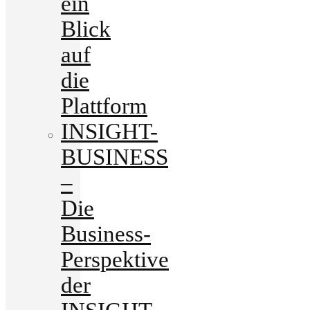
ein
Blick
auf
die
Plattform
INSIGHT-
BUSINESS
–
Die
Business-
Perspektive
der