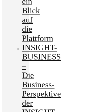
ein
Blick
auf
die
Plattform
INSIGHT-
BUSINESS
–
Die
Business-
Perspektive
der