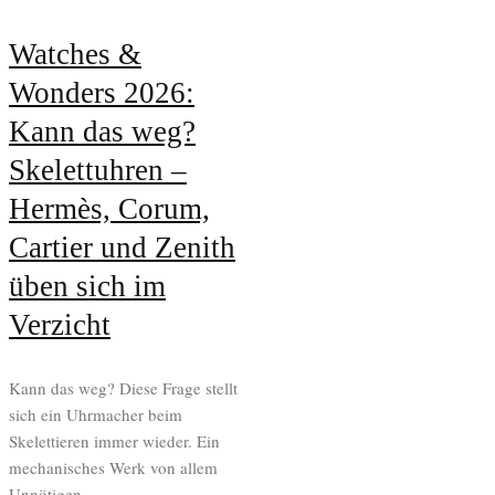
Watches &
Wonders 2026:
Kann das weg?
Skelettuhren –
Hermès, Corum,
Cartier und Zenith
üben sich im
Verzicht
Kann das weg? Diese Frage stellt
sich ein Uhrmacher beim
Skelettieren immer wieder. Ein
mechanisches Werk von allem
Unnötigen...