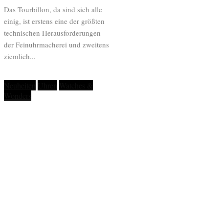
Das Tourbillon, da sind sich alle
einig, ist erstens eine der größten
technischen Herausforderungen
der Feinuhrmacherei und zweitens
ziemlich...
Neuheiten
Uhren
Watches &
Wonders