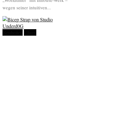
„Worldtimer“ mit Inhouse-Werk –
wegen seiner intuitiven...
Neuheiten
Uhren