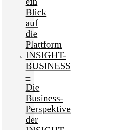
ein
Blick
auf
die
Plattform
INSIGHT-
BUSINESS
–
Die
Business-
Perspektive
der