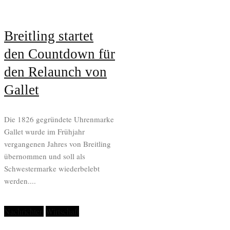
Breitling startet
den Countdown für
den Relaunch von
Gallet
Die 1826 gegründete Uhrenmarke
Gallet wurde im Frühjahr
vergangenen Jahres von Breitling
übernommen und soll als
Schwestermarke wiederbelebt
werden....
Nachrichten
Wirtschaft