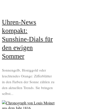
Uhren-News
kompakt:
Sunshine-Dials für
den ewigen
Sommer
Sonnengelb, Honiggold oder
leuchtendes Orange: Zifferblätter
in den Farben der Sonne zählen zu
den aktuellen Trends. Sie bringen
selbst...