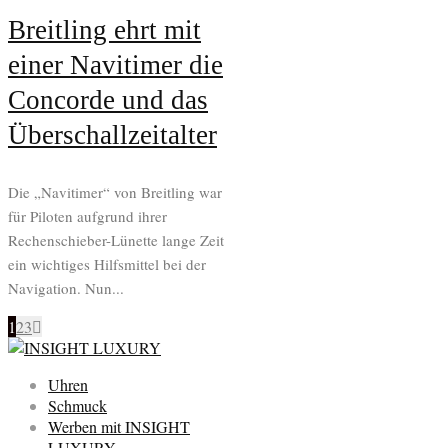
Breitling ehrt mit
einer Navitimer die
Concorde und das
Überschallzeitalter
Die „Navitimer“ von Breitling war
für Piloten aufgrund ihrer
Rechenschieber-Lünette lange Zeit
ein wichtiges Hilfsmittel bei der
Navigation. Nun...
1
2
3
Uhren
Schmuck
Werben mit INSIGHT
LUXURY