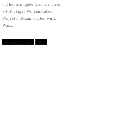
hat heute mitgeteilt, dass man ein
70-stöckiges Wolkenkratzer-
Projekt in Miami starten wird.
Was...
Messen & Events
Uhren